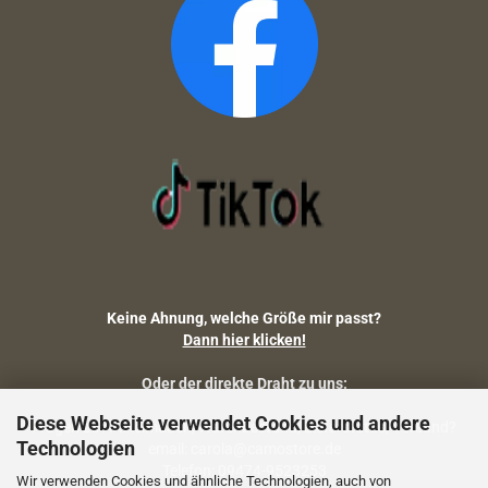
Keine Ahnung, welche Größe mir passt?
Dann hier klicken!
Oder der direkte Draht zu uns:
Diese Webseite verwendet Cookies und andere
Fragen zu Artikelmaßen, Warenbestand, Lieferstatus, Versand?
Technologien
email: carola@camostore.de
Telefon: 09474-9523253
Wir verwenden Cookies und ähnliche Technologien, auch von