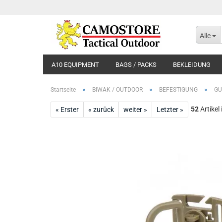
Alle
A10 EQUIPMENT
BAGS / PACKS
BEKLEIDUNG
»
»
»
Startseite
BIWAK / OUTDOOR
BEFESTIGUNG
GU
52
Artikel
« Erster
« zurück
weiter »
Letzter »