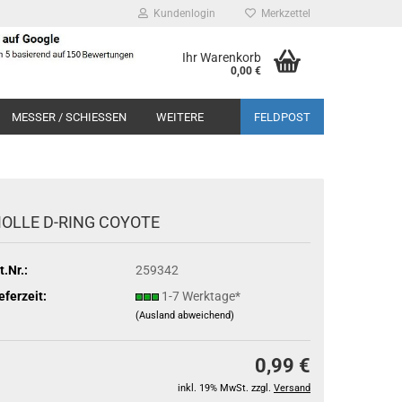
Kundenlogin
Merkzettel
Ihr Warenkorb
0,00 €
MESSER / SCHIESSEN
WEITERE
FELDPOST
OLLE D-RING COYOTE
t.Nr.:
259342
eferzeit:
1-7 Werktage*
(Ausland abweichend)
0,99 €
inkl. 19% MwSt. zzgl.
Versand