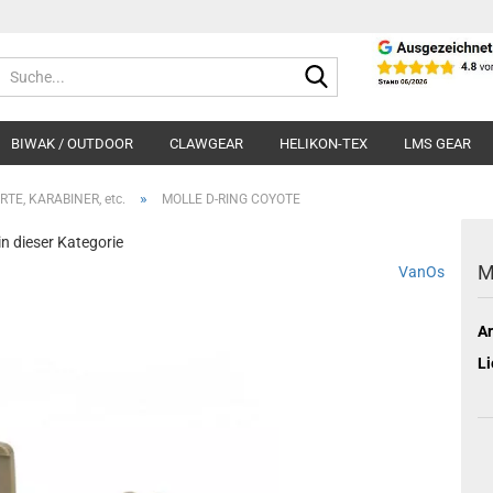
Suche...
BIWAK / OUTDOOR
CLAWGEAR
HELIKON-TEX
LMS GEAR
»
RTE, KARABINER, etc.
MOLLE D-RING COYOTE
 in dieser Kategorie
M
VanOs
Ar
Li