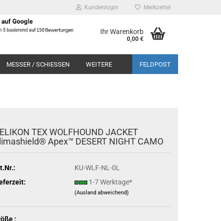
Kundenlogin
Merkzettel
Ihr Warenkorb
0,00 €
MESSER / SCHIESSEN
WEITERE
FELDPOST
ELIKON TEX WOLFHOUND JACKET
limashield® Apex™ DESERT NIGHT CAMO
t.Nr.:
KU-WLF-NL-0L
eferzeit:
1-7 Werktage*
(Ausland abweichend)
öße :