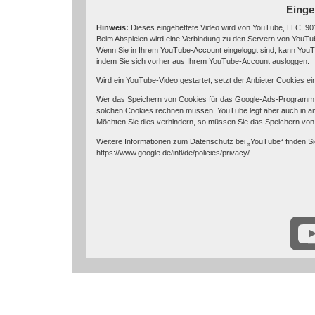
Einge
Hinweis:
Dieses eingebettete Video wird von YouTube, LLC, 901
Beim Abspielen wird eine Verbindung zu den Servern von YouTube
Wenn Sie in Ihrem YouTube-Account eingeloggt sind, kann YouTu
indem Sie sich vorher aus Ihrem YouTube-Account ausloggen.
Wird ein YouTube-Video gestartet, setzt der Anbieter Cookies e
Wer das Speichern von Cookies für das Google-Ads-Programm d
solchen Cookies rechnen müssen. YouTube legt aber auch in a
Möchten Sie dies verhindern, so müssen Sie das Speichern von
Weitere Informationen zum Datenschutz bei „YouTube“ finden Si
https://www.google.de/intl/de/policies/privacy/