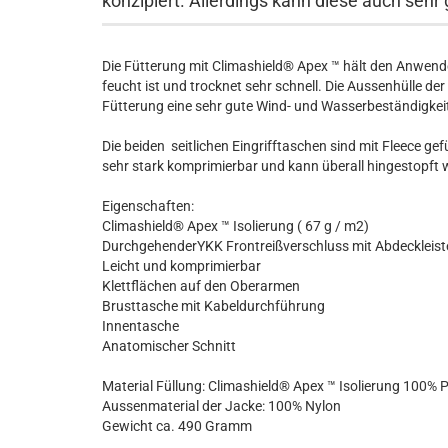
konzipiert. Allerdings kann diese auch sehr
Die Fütterung mit Climashield® Apex ™ hält den Anwen
feucht ist und trocknet sehr schnell. Die Aussenhülle de
Fütterung eine sehr gute Wind- und Wasserbeständigkeit 
Die beiden seitlichen Eingrifftaschen sind mit Fleece ge
sehr stark komprimierbar und kann überall hingestopft
Eigenschaften:
Climashield® Apex ™ Isolierung ( 67 g / m2)
DurchgehenderYKK Frontreißverschluss mit Abdeckleist
Leicht und komprimierbar
Klettflächen auf den Oberarmen
Brusttasche mit Kabeldurchführung
Innentasche
Anatomischer Schnitt
Material Füllung: Climashield® Apex ™ Isolierung 100% P
Aussenmaterial der Jacke: 100% Nylon
Gewicht ca. 490 Gramm