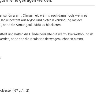
 gut alleine getragen werden.
der schön warm, Climashield wärmt auch dann noch, wenn es
r Jacke besteht aus Nylon und bietet in verbindung mit der
, ohne die Atmungsaktivität zu blockieren.
füttert und halten die Hånde bei Kälte gut warm. Die Wolfhound ist
 werden, ohne das die Insulation deswegen Schaden nimmt.
e
olyester ( 67 g / m2)