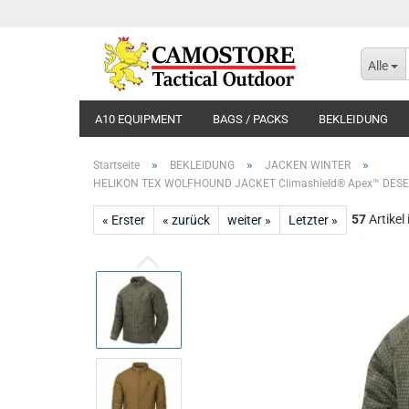
Alle
A10 EQUIPMENT
BAGS / PACKS
BEKLEIDUNG
»
»
»
Startseite
BEKLEIDUNG
JACKEN WINTER
HELIKON TEX WOLFHOUND JACKET Climashield® Apex™ DES
57
Artikel
« Erster
« zurück
weiter »
Letzter »