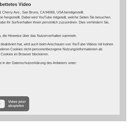
bettetes Video
 Cherry Ave., San Bruno, CA 94066, USA bereitgestellt.
 hergestellt. Dabei wird YouTube mitgeteilt, welche Seiten Sie besuchen.
be Ihr Surfverhalten Ihnen persönlich zuzuordnen. Dies verhindern Sie,
in, die Hinweise über das Nutzerverhalten sammeln.
eaktiviert hat, wird auch beim Anschauen von YouTube-Videos mit keinen
nderen Cookies nicht-personenbezogene Nutzungsinformationen ab.
 Cookies im Browser blockieren.
e in der Datenschutzerklärung des Anbieters unter:
Video jetzt
abspielen