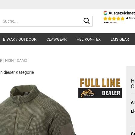
Suche...
BIWAK / OUTDOOR
CLAWGEAR
HELIKON-TEX
LMS GEAR
ERT NIGHT CAMO
 in dieser Kategorie
H
C
Ar
Li
Gr