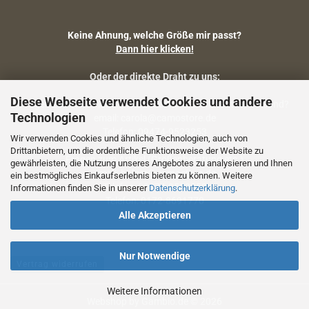
Keine Ahnung, welche Größe mir passt?
Dann hier klicken!
Oder der direkte Draht zu uns:
Diese Webseite verwendet Cookies und andere
Fragen zu Artikelmaßen, Warenbestand, Lieferstatus, Versand?
Technologien
email: carola@camostore.de
Telefon: 09474-9523253
Wir verwenden Cookies und ähnliche Technologien, auch von
Drittanbietern, um die ordentliche Funktionsweise der Website zu
Fragen zum Artikel (Größenberatung etc.)
gewährleisten, die Nutzung unseres Angebotes zu analysieren und Ihnen
email: holger@camostore.de
ein bestmögliches Einkaufserlebnis bieten zu können. Weitere
Telefon: 09474-9523253
Informationen finden Sie in unserer
Datenschutzerklärung
.
Telefon: 0172-8691770
Alle Akzeptieren
Nur Notwendige
Vertrag widerrufen
Weitere Informationen
Webshop
by Gambio.de © 2026