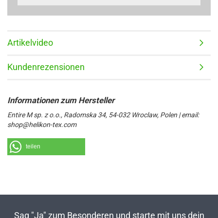
Artikelvideo
Kundenrezensionen
Entire M sp. z o.o., Radomska 34, 54-032 Wroclaw, Polen | email:
shop@helikon-tex.com
teilen
Sag "Ja" zum Besonderen und starte mit uns dein