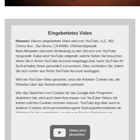
Eingebettetes Video
Hinweis:
Dieses eingebettete Video wird von YouTube, LLC, 901
Cherry Ave., San Bruno, CA 94066, USA bereitgestellt.
Beim Abspielen wird eine Verbindung zu den Servern von YouTube
hergestellt. Dabei wird YouTube mitgeteilt, welche Seiten Sie besuchen.
Wenn Sie in Ihrem YouTube-Account eingeloggt sind, kann YouTube Ihr
Surfverhalten Ihnen persönlich zuzuordnen. Dies verhindern Sie, indem
Sie sich vorher aus Ihrem YouTube-Account ausloggen.
Wird ein YouTube-Video gestartet, setzt der Anbieter Cookies ein, die
Hinweise über das Nutzerverhalten sammeln.
Wer das Speichern von Cookies für das Google-Ads-Programm
deaktiviert hat, wird auch beim Anschauen von YouTube-Videos mit
keinen solchen Cookies rechnen müssen. YouTube legt aber auch in
anderen Cookies nicht-personenbezogene Nutzungsinformationen ab.
Möchten Sie dies verhindern, so müssen Sie das Speichern von
Cookies im Browser blockieren.
Weitere Informationen zum Datenschutz bei „YouTube“ finden Sie in der
Video jetzt
Datenschutzerklärung des Anbieters unter:
abspielen
https://www.google.de/intl/de/policies/privacy/