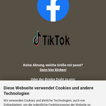
Keine Ahnung, welche Größe mir passt?
Dann hier klicken!
Oder der direkte Draht zu uns:
Diese Webseite verwendet Cookies und andere
Fragen zu Artikelmaßen, Warenbestand, Lieferstatus, Versand?
Technologien
email: carola@camostore.de
Telefon: 09474-9523253
Wir verwenden Cookies und ähnliche Technologien, auch von
Drittanbietern, um die ordentliche Funktionsweise der Website zu