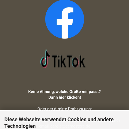
Keine Ahnung, welche Größe mir passt?
Dann hier klicken!
Oder der direkte Draht zu uns:
Diese Webseite verwendet Cookies und andere
Fragen zu Artikelmaßen, Warenbestand, Lieferstatus, Versand?
Technologien
email: carola@camostore.de