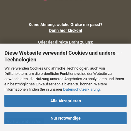
Keine Ahnung, welche Größe mir passt?
Dann hier klicken!
Oder der direkte Draht zu uns:
Diese Webseite verwendet Cookies und andere
Fragen zu Artikelmaßen, Warenbestand, Lieferstatus, Versand?
Technologien
email: carola@camostore.de
Telefon: 09474-9523253
Wir verwenden Cookies und ähnliche Technologien, auch von
Drittanbietern, um die ordentliche Funktionsweise der Website zu
Fragen zum Artikel (Größenberatung etc.)
gewährleisten, die Nutzung unseres Angebotes zu analysieren und Ihnen
email: holger@camostore.de
ein bestmögliches Einkaufserlebnis bieten zu können. Weitere
Telefon: 09474-9523253
Informationen finden Sie in unserer
Datenschutzerklärung
.
Telefon: 0172-8691770
Alle Akzeptieren
Nur Notwendige
Vertrag widerrufen