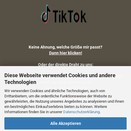
Keine Ahnung, welche Größe mir passt?
Dann hier klicken!
Oder der direkte Draht zu uns:
Diese Webseite verwendet Cookies und andere
Fragen zu Artikelmaßen, Warenbestand, Lieferstatus, Versand?
Technologien
email: carola@camostore.de
Telefon: 09474-9523253
Wir verwenden Cookies und ähnliche Technologien, auch von
Drittanbietern, um die ordentliche Funktionsweise der Website zu
Fragen zum Artikel (Größenberatung etc.)
gewährleisten, die Nutzung unseres Angebotes zu analysieren und Ihnen
email: holger@camostore.de
ein bestmögliches Einkaufserlebnis bieten zu können. Weitere
Telefon: 09474-9523253
Informationen finden Sie in unserer
Datenschutzerklärung
.
Telefon: 0172-8691770
Alle Akzeptieren