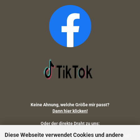
Keine Ahnung, welche Größe mir passt?
Dann hier klicken!
Oder der direkte Draht zu uns:
Diese Webseite verwendet Cookies und andere
Fragen zu Artikelmaßen, Warenbestand, Lieferstatus, Versand?