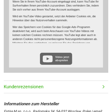
Wenn Sie in Ihrem YouTube-Account eingeloggt sind, kann YouTube Ihr
Surfverhalten Ihnen persönlich zuzuordnen. Dies verhindern Sie, indem
Sie sich vorher aus Ihrem YouTube-Account ausloggen.
Wird ein YouTube-Video gestartet, setzt der Anbieter Cookies ein, die
Hinweise über das Nutzerverhalten sammeln.
Wer das Speichern von Cookies für das Google-Ads-Programm
deaktiviert hat, wird auch beim Anschauen von YouTube-Videos mit
keinen solchen Cookies rechnen müssen. YouTube legt aber auch in
anderen Cookies nicht-personenbezogene Nutzungsinformationen ab.
Möchten Sie dies verhindern, so müssen Sie das Speichern von
Cookies im Browser blockieren.
Weitere Informationen zum Datenschutz bei „YouTube“ finden Sie in der
Video jetzt
Datenschutzerklärung des Anbieters unter:
abspielen
https://www.google.de/intl/de/policies/privacy/
Kundenrezensionen
Entire M sp. z o.o., Radomska 34, 54-032 Wroclaw, Polen | email: