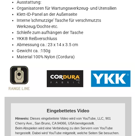
Ausstattung:
Organisatoren für Wartungswerkzeug- und Utensilien
Klett-ID-Panel an der Außenseite
Interne 'schmutzige' Tasche für verschmutzts
Werkzeug/Dochte etc.
Schleife zum aufhängen der Tasche
YKK® Reißverschluss
Abmessung ca.: 23 x 14 x 3.5 cm
Gewicht ca. :150g
Material 100% Nylon (Cordura)
Eingebettetes Video
Hinweis:
Dieses eingebettete Video wird von YouTube, LLC, 901
Cherry Ave., San Bruno, CA 94066, USA bereitgestellt.
Beim Abspielen wird eine Verbindung zu den Servern von YouTube
hergestellt. Dabei wird YouTube mitgeteilt, welche Seiten Sie besuchen.