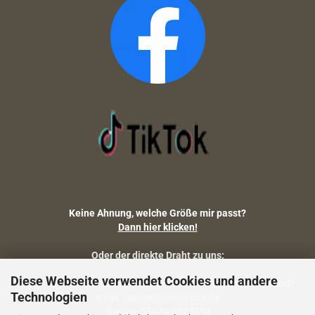
Keine Ahnung, welche Größe mir passt?
Dann hier klicken!
Oder der direkte Draht zu uns:
Diese Webseite verwendet Cookies und andere
Fragen zu Artikelmaßen, Warenbestand, Lieferstatus, Versand?
Technologien
email: carola@camostore.de
Telefon: 09474-9523253