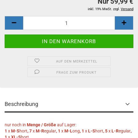
Nur 59,99 €
inkl. 19% MwSt. zzgl.
Versand
AUF DEN MERKZETTEL
FRAGE ZUM PRODUKT
Beschreibung
nur noch in
Menge / Größe
auf Lager:
1
x
M-S
hort
,
7
x
M-R
egular
, 1
x
M-L
ong
, 1
x
L-S
hort
,
5
x
L-R
egular
,
1
x
XL-S
hort