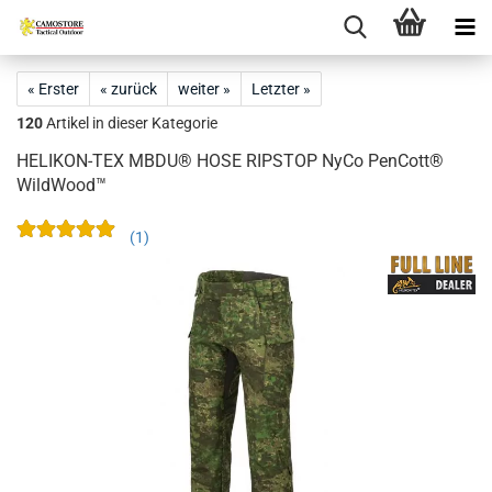
« Erster
« zurück
weiter »
Letzter »
120
Artikel in dieser Kategorie
HELIKON-TEX MBDU® HOSE RIPSTOP NyCo PenCott®
WildWood™
1