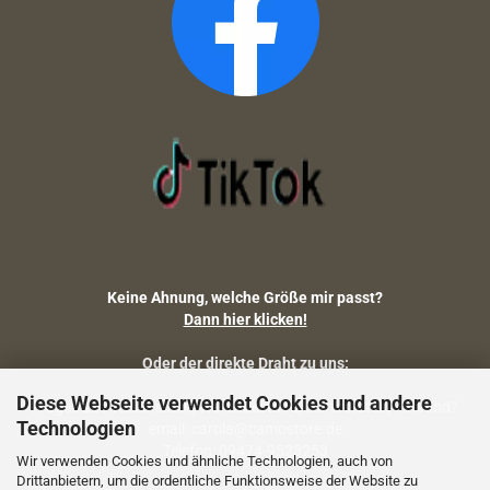
Keine Ahnung, welche Größe mir passt?
Dann hier klicken!
Oder der direkte Draht zu uns:
Diese Webseite verwendet Cookies und andere
Fragen zu Artikelmaßen, Warenbestand, Lieferstatus, Versand?
Technologien
email: carola@camostore.de
Telefon: 09474-9523253
Wir verwenden Cookies und ähnliche Technologien, auch von
Drittanbietern, um die ordentliche Funktionsweise der Website zu