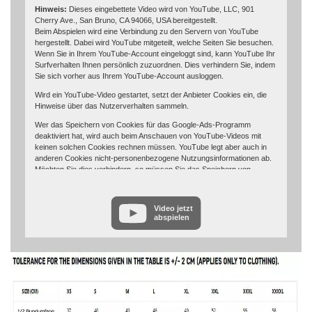
Hinweis:
Dieses eingebettete Video wird von YouTube, LLC, 901
Cherry Ave., San Bruno, CA 94066, USA bereitgestellt.
Beim Abspielen wird eine Verbindung zu den Servern von YouTube
hergestellt. Dabei wird YouTube mitgeteilt, welche Seiten Sie besuchen.
Wenn Sie in Ihrem YouTube-Account eingeloggt sind, kann YouTube Ihr
Surfverhalten Ihnen persönlich zuzuordnen. Dies verhindern Sie, indem
Sie sich vorher aus Ihrem YouTube-Account ausloggen.
Wird ein YouTube-Video gestartet, setzt der Anbieter Cookies ein, die
Hinweise über das Nutzerverhalten sammeln.
Wer das Speichern von Cookies für das Google-Ads-Programm
deaktiviert hat, wird auch beim Anschauen von YouTube-Videos mit
keinen solchen Cookies rechnen müssen. YouTube legt aber auch in
anderen Cookies nicht-personenbezogene Nutzungsinformationen ab.
Möchten Sie dies verhindern, so müssen Sie das Speichern von
Cookies im Browser blockieren.
Weitere Informationen zum Datenschutz bei „YouTube“ finden Sie in der
Video jetzt
Datenschutzerklärung des Anbieters unter:
abspielen
https://www.google.de/intl/de/policies/privacy/