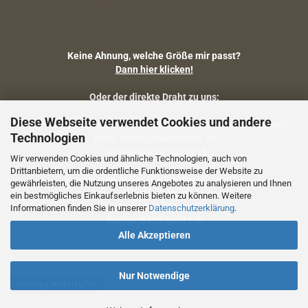
Keine Ahnung, welche Größe mir passt?
Dann hier klicken!
Oder der direkte Draht zu uns:
Diese Webseite verwendet Cookies und andere
Fragen zu Artikelmaßen, Warenbestand, Lieferstatus, Versand?
Technologien
email: carola@camostore.de
Telefon: 09474-9523253
Wir verwenden Cookies und ähnliche Technologien, auch von
Drittanbietern, um die ordentliche Funktionsweise der Website zu
Fragen zum Artikel (Größenberatung etc.)
gewährleisten, die Nutzung unseres Angebotes zu analysieren und Ihnen
email: holger@camostore.de
ein bestmögliches Einkaufserlebnis bieten zu können. Weitere
Telefon: 09474-9523253
Informationen finden Sie in unserer
Datenschutzerklärung
.
Telefon: 0172-8691770
Alle Akzeptieren
Nur Notwendige
Vertrag widerrufen