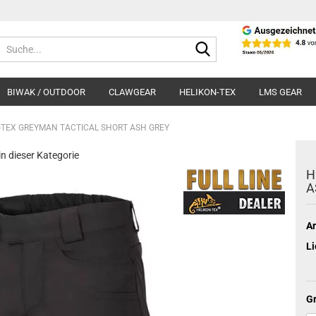
Suche...
BIWAK / OUTDOOR
CLAWGEAR
HELIKON-TEX
LMS GEAR
-TEX GREYMAN TACTICAL SHORT ASH GREY
 in dieser Kategorie
H
A
Ar
Li
Gr