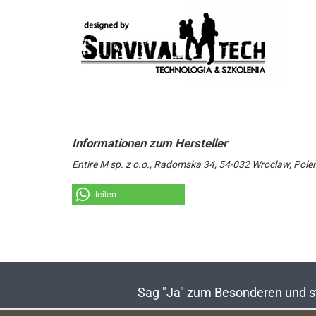
Entire M sp. z o.o., Radomska 34, 54-032 Wroclaw, Pole
teilen
Sag "Ja" zum Besonderen und sta