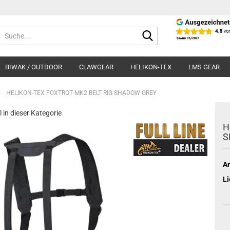
Suche...
BIWAK / OUTDOOR
CLAWGEAR
HELIKON-TEX
LMS GEAR
»
HELIKON-TEX FOXTROT MK2 BELT RIG SHADOW GREY
l in dieser Kategorie
H
S
Ar
Li