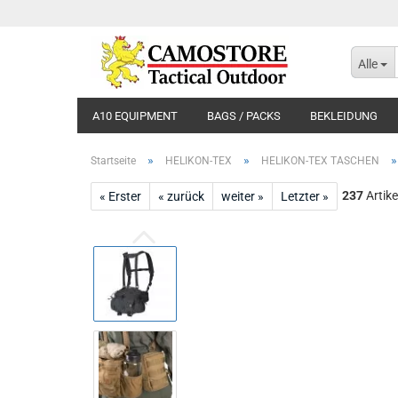
Alle
A10 EQUIPMENT
BAGS / PACKS
BEKLEIDUNG
»
»
Startseite
HELIKON-TEX
HELIKON-TEX TASCHEN
237
Artike
« Erster
« zurück
weiter »
Letzter »