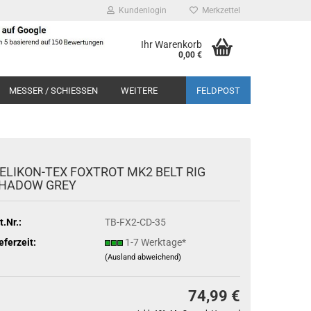
Kundenlogin
Merkzettel
Ihr Warenkorb
0,00 €
MESSER / SCHIESSEN
WEITERE
FELDPOST
ELIKON-TEX FOXTROT MK2 BELT RIG
HADOW GREY
t.Nr.:
TB-FX2-CD-35
eferzeit:
1-7 Werktage*
(Ausland abweichend)
74,99 €