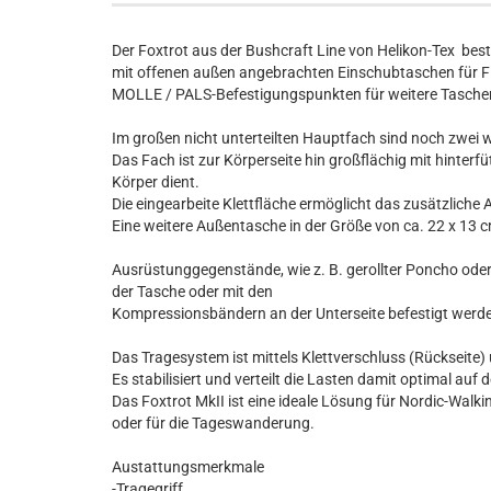
Der Foxtrot aus der Bushcraft Line von Helikon-Tex be
mit offenen außen angebrachten Einschubtaschen für Fla
MOLLE / PALS-Befestigungspunkten für weitere Taschen
Im großen nicht unterteilten Hauptfach sind noch zwei 
Das Fach ist zur Körperseite hin großflächig mit hinterf
Körper dient.
Die eingearbeite Klettfläche ermöglicht das zusätzliche
Eine weitere Außentasche in der Größe von ca. 22 x 13 cm
Ausrüstunggegenstände, wie z. B. gerollter Poncho ode
der Tasche oder mit den
Kompressionsbändern an der Unterseite befestigt werd
Das Tragesystem ist mittels Klettverschluss (Rückseite) u
Es stabilisiert und verteilt die Lasten damit optimal auf
Das Foxtrot MkII ist eine ideale Lösung für Nordic-Walk
oder für die Tageswanderung.
Austattungsmerkmale
-Tragegriff