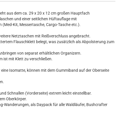
steht aus dem ca. 29 x 20 x 12 cm großen Hauptfach
schen und einer seitlichen Hüftauflage mit
 (Med-Kit, Messertasche, Cargo-Tasche etc.).
weitere Netztaschen mit Reißverschluss angebracht.
üttertem Flauschklett belegt, was zusätzlich als Abpolsterung zum
 Anbringen von separat erhältlichen Organizern.
 ist mit Klett zu verschließen.
r eine Isomatte, können mit dem Gummiband auf der Oberseite
en.
nd Schnallen (Vorderseite) extrem leicht einstellbar.
 dem Oberkörper.
ing-Wanderungen, als Daypack für alle Waldläufer, Bushcrafter