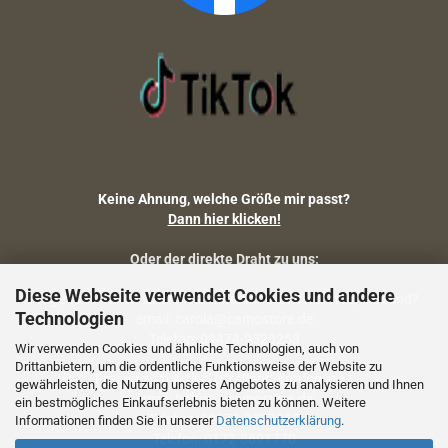
Keine Ahnung, welche Größe mir passt?
Dann hier klicken!
Oder der direkte Draht zu uns:
Diese Webseite verwendet Cookies und andere
Fragen zu Artikelmaßen, Warenbestand, Lieferstatus, Versand?
Technologien
email: carola@camostore.de
Telefon: 09474-9523253
Wir verwenden Cookies und ähnliche Technologien, auch von
Drittanbietern, um die ordentliche Funktionsweise der Website zu
Fragen zum Artikel (Größenberatung etc.)
gewährleisten, die Nutzung unseres Angebotes zu analysieren und Ihnen
email: holger@camostore.de
ein bestmögliches Einkaufserlebnis bieten zu können. Weitere
Telefon: 09474-9523253
Informationen finden Sie in unserer
Datenschutzerklärung
.
Telefon: 0172-8691770