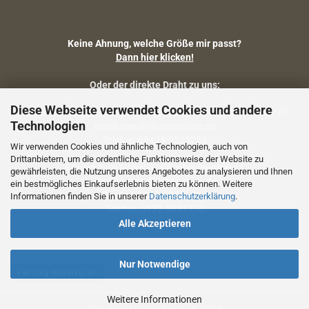
Keine Ahnung, welche Größe mir passt?
Dann hier klicken!
Oder der direkte Draht zu uns:
Diese Webseite verwendet Cookies und andere
Fragen zu Artikelmaßen, Warenbestand, Lieferstatus, Versand?
Technologien
email: carola@camostore.de
Telefon: 09474-9523253
Wir verwenden Cookies und ähnliche Technologien, auch von
Drittanbietern, um die ordentliche Funktionsweise der Website zu
Fragen zum Artikel (Größenberatung etc.)
gewährleisten, die Nutzung unseres Angebotes zu analysieren und Ihnen
email: holger@camostore.de
ein bestmögliches Einkaufserlebnis bieten zu können. Weitere
Telefon: 09474-9523253
Informationen finden Sie in unserer
Datenschutzerklärung
.
Telefon: 0172-8691770
Alle Akzeptieren
Nur Notwendige
Vertrag widerrufen
Weitere Informationen