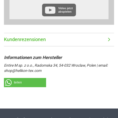
Weitere Informationen zum Datenschutz bei „YouTube“ finden Sie in der
Video jetzt
Datenschutzerklärung des Anbieters unter:
abspielen
https://www.google.de/intl/de/policies/privacy/
Kundenrezensionen
Entire M sp. z o.o., Radomska 34, 54-032 Wroclaw, Polen | email:
shop@helikon-tex.com
teilen