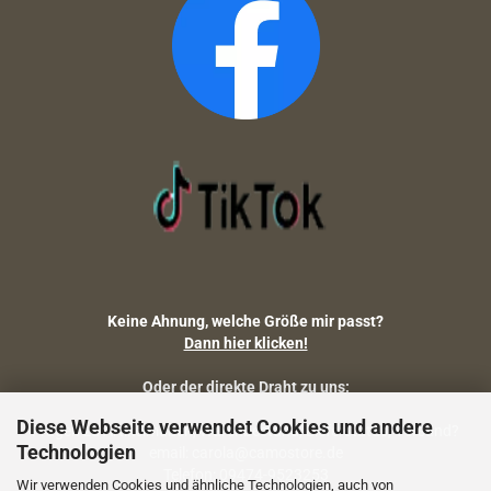
Keine Ahnung, welche Größe mir passt?
Dann hier klicken!
Oder der direkte Draht zu uns:
Diese Webseite verwendet Cookies und andere
Fragen zu Artikelmaßen, Warenbestand, Lieferstatus, Versand?
Technologien
email: carola@camostore.de
Telefon: 09474-9523253
Wir verwenden Cookies und ähnliche Technologien, auch von