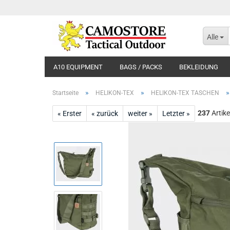
Alle
A10 EQUIPMENT
BAGS / PACKS
BEKLEIDUNG
»
»
Startseite
HELIKON-TEX
HELIKON-TEX TASCHEN
237
Artike
« Erster
« zurück
weiter »
Letzter »