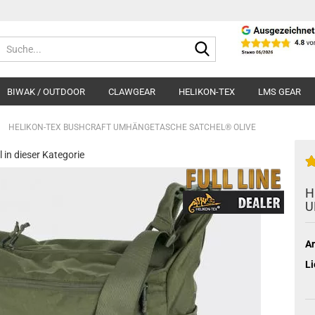
Suche...
BIWAK / OUTDOOR
CLAWGEAR
HELIKON-TEX
LMS GEAR
»
HELIKON-TEX BUSHCRAFT UMHÄNGETASCHE SATCHEL® OLIVE
l in dieser Kategorie
H
U
Ar
Li