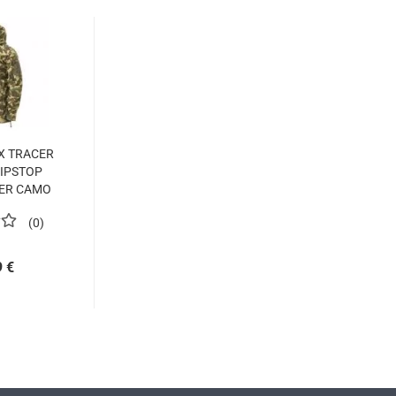
X TRACER
IPSTOP
ER CAMO
0
9 €