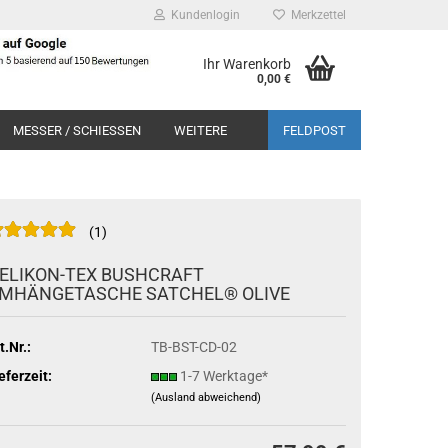
Kundenlogin
Merkzettel
Ihr Warenkorb
0,00 €
MESSER / SCHIESSEN
WEITERE
FELDPOST
1
ELIKON-TEX BUSHCRAFT
MHÄNGETASCHE SATCHEL® OLIVE
t.Nr.:
TB-BST-CD-02
eferzeit:
1-7 Werktage*
(Ausland abweichend)