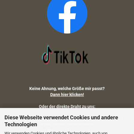
Keine Ahnung, welche Größe mir passt?
Dann hier klicken!
Oder der direkte Draht zu uns:
Diese Webseite verwendet Cookies und andere
Fragen zu Artikelmaßen, Warenbestand, Lieferstatus, Versand?
Technologien
email: carola@camostore.de
Telefon: 09474-9523253
Wir verwenden Cookies und ähnliche Technologien, auch von