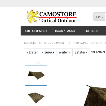
Alle
A10 EQUIPMENT
BAGS / PACKS
BEKLEIDUNG
»
»
Startseite
A10 EQUIPMENT
A10 EXPEDITION LINE
13
Artikel
« Erster
« zurück
weiter »
Letzter »