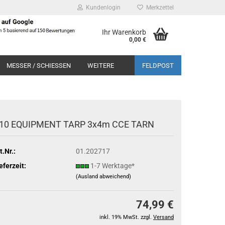
Kundenlogin
Merkzettel
Ihr Warenkorb
0,00 €
MESSER / SCHIESSEN
WEITERE
FELDPOST
10 EQUIPMENT TARP 3x4m CCE TARN
t.Nr.:
01.202717
eferzeit:
1-7 Werktage*
(Ausland abweichend)
74,99 €
inkl. 19% MwSt. zzgl.
Versand