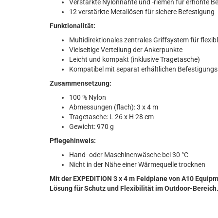
Verstärkte Nylonnähte und -riemen für erhöhte Be
12 verstärkte Metallösen für sichere Befestigung
Funktionalität:
Multidirektionales zentrales Griffsystem für flex
Vielseitige Verteilung der Ankerpunkte
Leicht und kompakt (inklusive Tragetasche)
Kompatibel mit separat erhältlichen Befestigung
Zusammensetzung:
100 % Nylon
Abmessungen (flach): 3 x 4 m
Tragetasche: L 26 x H 28 cm
Gewicht: 970 g
Pflegehinweis:
Hand- oder Maschinenwäsche bei 30 °C
Nicht in der Nähe einer Wärmequelle trocknen
Mit der EXPEDITION 3 x 4 m Feldplane von A10 Equipme
Lösung für Schutz und Flexibilität im Outdoor-Bereich