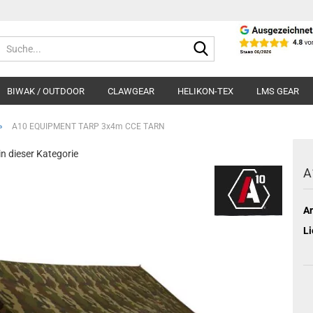
Suche...
BIWAK / OUTDOOR
CLAWGEAR
HELIKON-TEX
LMS GEAR
»
A10 EQUIPMENT TARP 3x4m CCE TARN
 in dieser Kategorie
A
Ar
Li