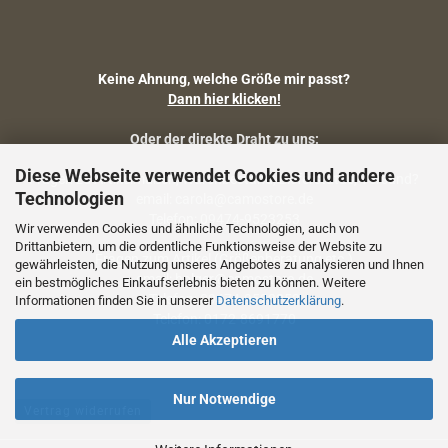
Keine Ahnung, welche Größe mir passt?
Dann hier klicken!
Oder der direkte Draht zu uns:
Diese Webseite verwendet Cookies und andere
Fragen zu Artikelmaßen, Warenbestand, Lieferstatus, Versand?
Technologien
email: carola@camostore.de
Telefon: 09474-9523253
Wir verwenden Cookies und ähnliche Technologien, auch von
Drittanbietern, um die ordentliche Funktionsweise der Website zu
Fragen zum Artikel (Größenberatung etc.)
gewährleisten, die Nutzung unseres Angebotes zu analysieren und Ihnen
email: holger@camostore.de
ein bestmögliches Einkaufserlebnis bieten zu können. Weitere
Telefon: 09474-9523253
Informationen finden Sie in unserer
Datenschutzerklärung
.
Telefon: 0172-8691770
Alle Akzeptieren
Nur Notwendige
Vertrag widerrufen