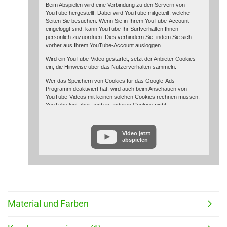
Beim Abspielen wird eine Verbindung zu den Servern von
YouTube hergestellt. Dabei wird YouTube mitgeteilt, welche
Seiten Sie besuchen. Wenn Sie in Ihrem YouTube-Account
eingeloggt sind, kann YouTube Ihr Surfverhalten Ihnen
persönlich zuzuordnen. Dies verhindern Sie, indem Sie sich
vorher aus Ihrem YouTube-Account ausloggen.
Wird ein YouTube-Video gestartet, setzt der Anbieter Cookies
ein, die Hinweise über das Nutzerverhalten sammeln.
Wer das Speichern von Cookies für das Google-Ads-
Programm deaktiviert hat, wird auch beim Anschauen von
YouTube-Videos mit keinen solchen Cookies rechnen müssen.
YouTube legt aber auch in anderen Cookies nicht-
personenbezogene Nutzungsinformationen ab. Möchten Sie
dies verhindern, so müssen Sie das Speichern von Cookies im
Browser blockieren.
Video jetzt
abspielen
Weitere Informationen zum Datenschutz bei „YouTube“ finden
Sie in der Datenschutzerklärung des Anbieters unter:
https://www.google.de/intl/de/policies/privacy/
Material und Farben