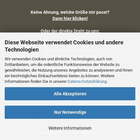
Keine Ahnung, welche Größe mir passt?
Dann hier klicken!
Oder der direkte Draht zu uns:
Diese Webseite verwendet Cookies und andere
Fragen zu Artikelmaßen, Warenbestand, Lieferstatus, Versand?
Technologien
email: carola@camostore.de
Telefon: 09474-9523253
Wir verwenden Cookies und ähnliche Technologien, auch von
Drittanbietern, um die ordentliche Funktionsweise der Website zu
Fragen zum Artikel (Größenberatung etc.)
gewährleisten, die Nutzung unseres Angebotes zu analysieren und Ihnen
email: holger@camostore.de
ein bestmögliches Einkaufserlebnis bieten zu können. Weitere
Telefon: 09474-9523253
Informationen finden Sie in unserer
Datenschutzerklärung
.
Telefon: 0172-8691770
Alle Akzeptieren
Nur Notwendige
Vertrag widerrufen
Weitere Informationen
Webshop
by Gambio.de © 2026