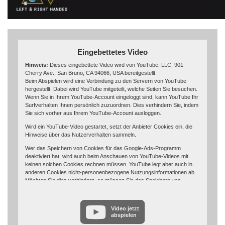
Eingebettetes Video
Hinweis:
Dieses eingebettete Video wird von YouTube, LLC, 901
Cherry Ave., San Bruno, CA 94066, USA bereitgestellt.
Beim Abspielen wird eine Verbindung zu den Servern von YouTube
hergestellt. Dabei wird YouTube mitgeteilt, welche Seiten Sie besuchen.
Wenn Sie in Ihrem YouTube-Account eingeloggt sind, kann YouTube Ihr
Surfverhalten Ihnen persönlich zuzuordnen. Dies verhindern Sie, indem
Sie sich vorher aus Ihrem YouTube-Account ausloggen.
Wird ein YouTube-Video gestartet, setzt der Anbieter Cookies ein, die
Hinweise über das Nutzerverhalten sammeln.
Wer das Speichern von Cookies für das Google-Ads-Programm
deaktiviert hat, wird auch beim Anschauen von YouTube-Videos mit
keinen solchen Cookies rechnen müssen. YouTube legt aber auch in
anderen Cookies nicht-personenbezogene Nutzungsinformationen ab.
Möchten Sie dies verhindern, so müssen Sie das Speichern von
Cookies im Browser blockieren.
Weitere Informationen zum Datenschutz bei „YouTube“ finden Sie in der
Video jetzt
Datenschutzerklärung des Anbieters unter:
abspielen
https://www.google.de/intl/de/policies/privacy/