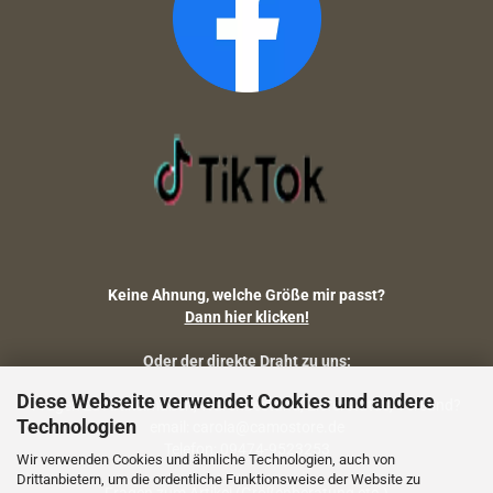
Keine Ahnung, welche Größe mir passt?
Dann hier klicken!
Oder der direkte Draht zu uns:
Diese Webseite verwendet Cookies und andere
Fragen zu Artikelmaßen, Warenbestand, Lieferstatus, Versand?
Technologien
email: carola@camostore.de
Telefon: 09474-9523253
Wir verwenden Cookies und ähnliche Technologien, auch von
Drittanbietern, um die ordentliche Funktionsweise der Website zu