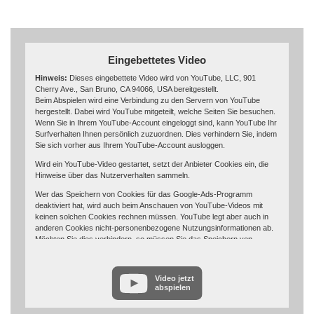
Eingebettetes Video
Hinweis:
Dieses eingebettete Video wird von YouTube, LLC, 901
Cherry Ave., San Bruno, CA 94066, USA bereitgestellt.
Beim Abspielen wird eine Verbindung zu den Servern von YouTube
hergestellt. Dabei wird YouTube mitgeteilt, welche Seiten Sie besuchen.
Wenn Sie in Ihrem YouTube-Account eingeloggt sind, kann YouTube Ihr
Surfverhalten Ihnen persönlich zuzuordnen. Dies verhindern Sie, indem
Sie sich vorher aus Ihrem YouTube-Account ausloggen.
Wird ein YouTube-Video gestartet, setzt der Anbieter Cookies ein, die
Hinweise über das Nutzerverhalten sammeln.
Wer das Speichern von Cookies für das Google-Ads-Programm
deaktiviert hat, wird auch beim Anschauen von YouTube-Videos mit
keinen solchen Cookies rechnen müssen. YouTube legt aber auch in
anderen Cookies nicht-personenbezogene Nutzungsinformationen ab.
Möchten Sie dies verhindern, so müssen Sie das Speichern von
Cookies im Browser blockieren.
Weitere Informationen zum Datenschutz bei „YouTube“ finden Sie in der
Video jetzt
Datenschutzerklärung des Anbieters unter:
abspielen
https://www.google.de/intl/de/policies/privacy/