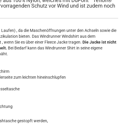
e aus 100% Nylon, welches mit DuPont™ Teflon®
 hervorragenden Schutz vor Wind und ist zudem noch
auch Laufen) , da die Maschenöffnungen unter den Achseln sowie die
ikulation bieten. Das Windrunner Windshirt aus dem
, wenn Sie es über einer Fleece Jacke tragen.
Die Jacke ist nicht
elt.
Bei Bedarf kann das Windrunner Shirt in seine eigene
näht.
Schirm
derseite zum leichten hineinschlupfen
üsseltasche
ichtung
Meshtasche gestopft werden,