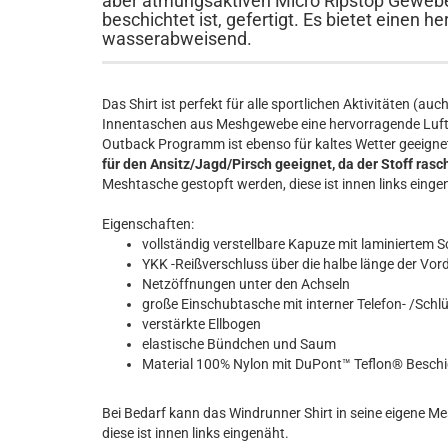
aber atmungsaktiven Micro Ripstop Geweb
beschichtet ist, gefertigt. Es bietet einen
wasserabweisend.
Das Shirt ist perfekt für alle sportlichen Aktivitäten (
Innentaschen aus Meshgewebe eine hervorragende Luftz
Outback Programm ist ebenso für kaltes Wetter geeignet 
für den Ansitz/Jagd/Pirsch geeignet, da der Stoff rasch
Meshtasche gestopft werden, diese ist innen links einge
Eigenschaften:
vollständig verstellbare Kapuze mit laminiertem 
YKK -Reißverschluss über die halbe länge der Vor
Netzöffnungen unter den Achseln
große Einschubtasche mit interner Telefon- /Schl
verstärkte Ellbogen
elastische Bündchen und Saum
Material 100% Nylon mit DuPont™ Teflon® Besch
Bei Bedarf kann das Windrunner Shirt in seine eigene 
diese ist innen links eingenäht.