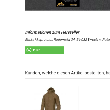
Entire M sp. z o.o., Radomska 34, 54-032 Wroclaw, Pole
teilen
Kunden, welche diesen Artikel bestellten, h