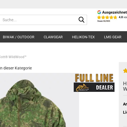
Suche...
BIWAK / OUTDOOR
CLAWGEAR
HELIKON-TEX
LMS GEAR
Cott® WildWood™
 in dieser Kategorie
H
W
Ar
Li