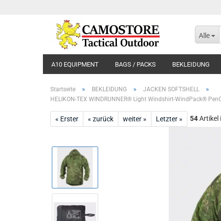
Alle
A10 EQUIPMENT
BAGS / PACKS
BEKLEIDUNG
»
»
»
Startseite
BEKLEIDUNG
JACKEN SOFTSHELL
HELIKON-TEX WINDRUNNER® Light Windshirt-WindPack® Pen
54
Artikel
« Erster
« zurück
weiter »
Letzter »