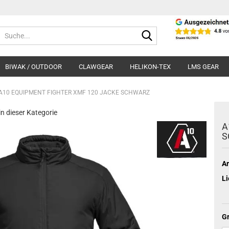
Suche...
BIWAK / OUTDOOR
CLAWGEAR
HELIKON-TEX
LMS GEAR
A10 EQUIPMENT FIGHTER XMF 120 JACKE SCHWARZ
 in dieser Kategorie
A
S
Ar
Li
Gr