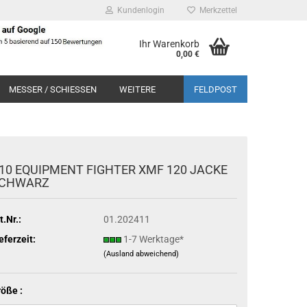
Kundenlogin
Merkzettel
Ihr Warenkorb
0,00 €
MESSER / SCHIESSEN
WEITERE
FELDPOST
10 EQUIPMENT FIGHTER XMF 120 JACKE
CHWARZ
t.Nr.:
01.202411
eferzeit:
1-7 Werktage*
(Ausland abweichend)
öße :