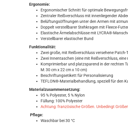
Ergonomie:
Ergonomischer Schnitt für optimale Bewegungsfr
Zentraler Reißverschluss mit innenliegender Ab
Belüftungsöffnungen unter den Armen mit atm
Doppelt verstellbarer Stehkragen mit Fleece-Futt
Elastische Ärmelabschlüsse mit LYCRA®-Mansch
Verstellbarer elastischer Bund
Funktionalität:
Zwei große, mit Reißverschluss versehene Patch
Zwei Innentaschen (eine mit Reißverschluss, eine
Komprimierbar und platzsparend in der rechten T
M: 30 cm x 22 cm x 10 cm)
Beschriftungsetikett für Personalisierung
TEFLON®-Materialbehandlung, speziell für den K
Materialzusammensetzung:
95 % Polyester, 5 % Nylon
Füllung: 100% Polyester
Achtung: französische Größen. Unbedingt Größen
Pflege:
Waschbar bei 30 °C