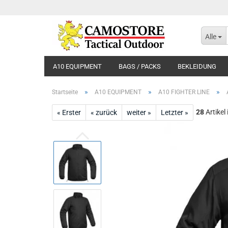
Alle
A10 EQUIPMENT
BAGS / PACKS
BEKLEIDUNG
»
»
»
Startseite
A10 EQUIPMENT
A10 FIGHTER LINE
28
Artikel
« Erster
« zurück
weiter »
Letzter »