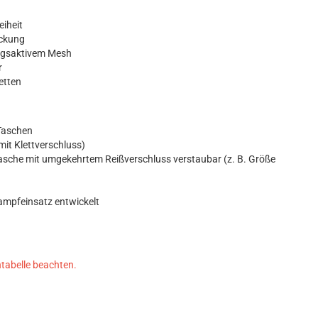
eiheit
deckung
ungsaktivem Mesh
er
etten
-Taschen
 mit Klettverschluss)
asche mit umgekehrtem Reißverschluss verstaubar (z. B. Größe
ampfeinsatz entwickelt
tabelle beachten.