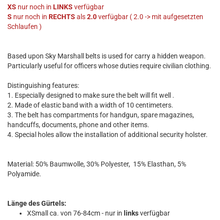
XS
nur noch
in
LINKS
verfügbar
S
nur noch in
RECHTS
als
2.0
verfügbar ( 2.0 -> mit aufgesetzten
Schlaufen )
Based upon Sky Marshall belts is used for carry a hidden weapon.
Particularly useful for officers whose duties require civilian clothing.
Distinguishing features:
1. Especially designed to make sure the belt will fit well .
2. Made of elastic band with a width of 10 centimeters.
3. The belt has compartments for handgun, spare magazines,
handcuffs, documents, phone and other items.
4. Special holes allow the installation of additional security holster.
Material: 50% Baumwolle, 30% Polyester, 15% Elasthan, 5%
Polyamide.
Länge des Gürtels:
XSmall ca. von 76-84cm - nur in
links
verfügbar